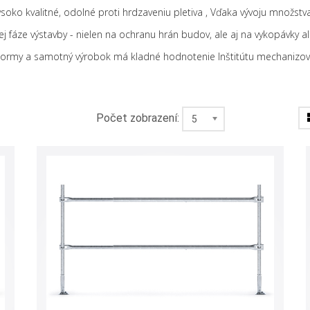
ysoko kvalitné, odolné proti hrdzaveniu pletiva ,
Vďaka vývoju množstv
 fáze výstavby - nielen na ochranu hrán budov, ale aj na vykopávky a
rmy a samotný výrobok má kladné hodnotenie Inštitútu mechanizovan
Počet zobrazení:
5