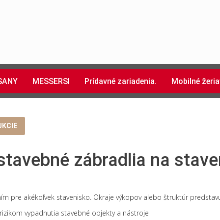
SANY
MESSERSI
Prídavné zariadenia.
Mobilné žeria
UKCIE
tavebné zábradlia na stave
ím pre akékoľvek stavenisko.
Okraje výkopov alebo štruktúr predsta
j rizikom vypadnutia stavebné objekty a nástroje